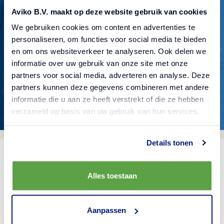
Aviko B.V. maakt op deze website gebruik van cookies
Vergewissere dich, die Adresse richtig eingegeben
We gebruiken cookies om content en advertenties te
zu haben. Gehe zurück zur vorherigen Seite oder
personaliseren, om functies voor social media te bieden
en om ons websiteverkeer te analyseren. Ook delen we
benutze unsere Suchfunktion, um etwas
informatie over uw gebruik van onze site met onze
Bestimmtes zu finden.
partners voor social media, adverteren en analyse. Deze
partners kunnen deze gegevens combineren met andere
informatie die u aan ze heeft verstrekt of die ze hebben
verzameld op basis van uw gebruik van hun services.
Details tonen
Alles toestaan
Produkte
Aanpassen