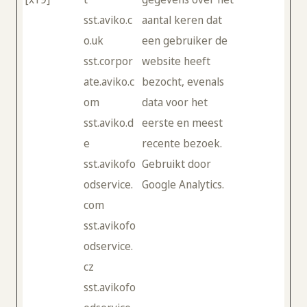
sst.aviko.c
aantal keren dat
o.uk
een gebruiker de
sst.corpor
website heeft
ate.aviko.c
bezocht, evenals
om
data voor het
sst.aviko.d
eerste en meest
e
recente bezoek.
sst.avikofo
Gebruikt door
odservice.
Google Analytics.
com
sst.avikofo
odservice.
cz
sst.avikofo