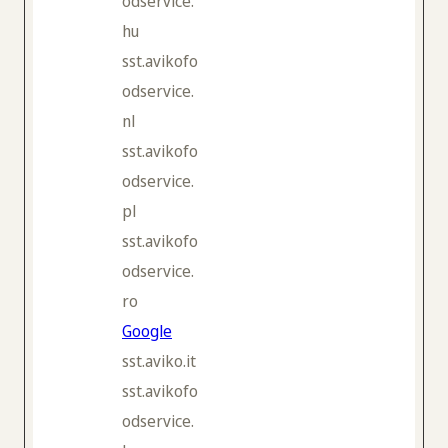
odservice.
hu
sst.avikofo
odservice.
nl
sst.avikofo
odservice.
pl
sst.avikofo
odservice.
ro
Google
sst.aviko.it
sst.avikofo
odservice.