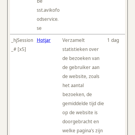
be
sst.avikofo
odservice.
se
_hjSession
Hotjar
Verzamelt
1 dag
_# [x5]
statistieken over
de bezoeken van
de gebruiker aan
de website, zoals
het aantal
bezoeken, de
gemiddelde tijd die
op de website is
doorgebracht en
welke pagina's zijn