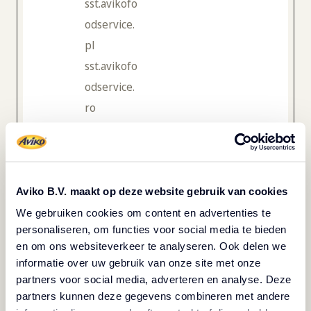
sst.avikofo
odservice.
pl
sst.avikofo
odservice.
ro
sst.avikofo
odservice.
se
sst.corpor
Aviko B.V. maakt op deze website gebruik van cookies
ate.aviko.c
We gebruiken cookies om content en advertenties te
personaliseren, om functies voor social media te bieden
om
en om ons websiteverkeer te analyseren. Ook delen we
sst.rixona.
informatie over uw gebruik van onze site met onze
com
partners voor social media, adverteren en analyse. Deze
www2.avik
partners kunnen deze gegevens combineren met andere