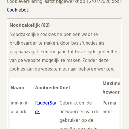
Cookieverklaring laatst bijgewerkt op 12/07/2026 door
Cookiebot
:
Noodzakelijk (82)
Noodzakelijke cookies helpen een website
bruikbaarder te maken, door basisfuncties als
paginanavigatie en toegang tot beveiligde gedeelten
van de website mogelijk te maken. Zonder deze
cookies kan de website niet naar behoren werken.
Maximale
Naam
Aanbieder
Doel
bewaarter
#.#-#-#-
RudderSta
Gebruikt om de
Perma
#-#.ack
ck
antwoorden van de
nent
gebruiker op de
enquête en quiz in