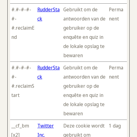
#.#-#-#-
RudderSta
Gebruikt om de
Perma
#-
ck
antwoorden van de
nent
#.reclaimE
gebruiker op de
nd
enquête en quiz in
de lokale opslag te
bewaren
#.#-#-#-
RudderSta
Gebruikt om de
Perma
#-
ck
antwoorden van de
nent
#.reclaimS
gebruiker op de
tart
enquête en quiz in
de lokale opslag te
bewaren
__cf_bm
Twitter
Deze cookie wordt
1 dag
[x2]
Inc.
gebruikt om