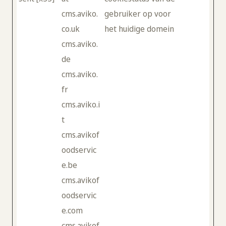
cms.aviko.
gebruiker op voor
co.uk
het huidige domein
cms.aviko.
de
cms.aviko.
fr
cms.aviko.i
t
cms.avikof
oodservic
e.be
cms.avikof
oodservic
e.com
cms.avikof