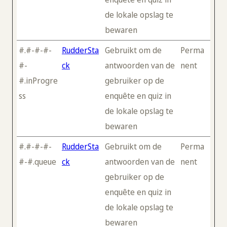
de lokale opslag te
bewaren
#.#-#-#-
RudderSta
Gebruikt om de
Perma
#-
ck
antwoorden van de
nent
#.inProgre
gebruiker op de
ss
enquête en quiz in
de lokale opslag te
bewaren
#.#-#-#-
RudderSta
Gebruikt om de
Perma
#-#.queue
ck
antwoorden van de
nent
gebruiker op de
enquête en quiz in
de lokale opslag te
bewaren