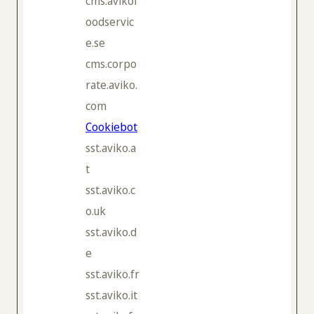
cms.avikof
oodservic
e.se
cms.corpo
rate.aviko.
com
Cookiebot
sst.aviko.a
t
sst.aviko.c
o.uk
sst.aviko.d
e
sst.aviko.fr
sst.aviko.it