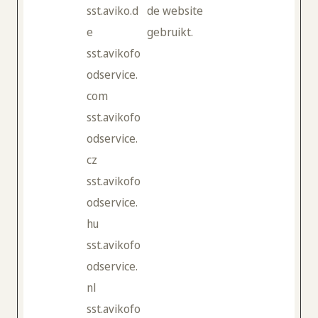
sst.aviko.d
de website
e
gebruikt.
sst.avikofo
odservice.
com
sst.avikofo
odservice.
cz
sst.avikofo
odservice.
hu
sst.avikofo
odservice.
nl
sst.avikofo