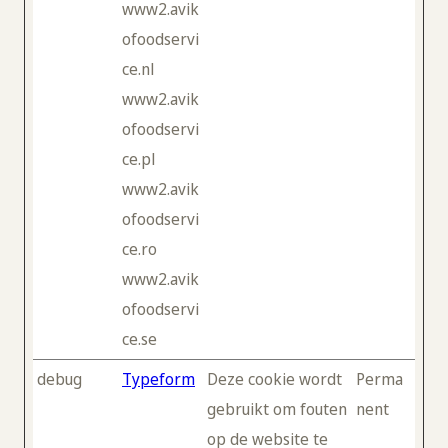
www2.avik
ofoodservi
ce.nl
www2.avik
ofoodservi
ce.pl
www2.avik
ofoodservi
ce.ro
www2.avik
ofoodservi
ce.se
debug
Typeform
Deze cookie wordt
Perma
gebruikt om fouten
nent
op de website te