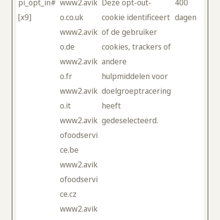
pi_opt_in#
www2.avik
Deze opt-out-
400
[x9]
o.co.uk
cookie identificeert
dagen
www2.avik
of de gebruiker
o.de
cookies, trackers of
www2.avik
andere
o.fr
hulpmiddelen voor
www2.avik
doelgroeptracering
o.it
heeft
www2.avik
gedeselecteerd.
ofoodservi
ce.be
www2.avik
ofoodservi
ce.cz
www2.avik