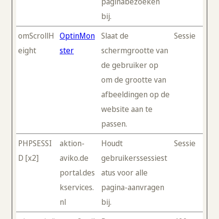
paginabezoeken
bij.
omScrollH
OptinMon
Slaat de
Sessie
eight
ster
schermgrootte van
de gebruiker op
om de grootte van
afbeeldingen op de
website aan te
passen.
PHPSESSI
aktion-
Houdt
Sessie
D [x2]
aviko.de
gebruikerssessiest
portal.des
atus voor alle
kservices.
pagina-aanvragen
nl
bij.