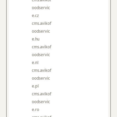
oodservic
e.cz
cms.avikof
oodservic
e.hu
cms.avikof
oodservic
e.nl
cms.avikof
oodservic
e.pl
cms.avikof
oodservic
e.ro