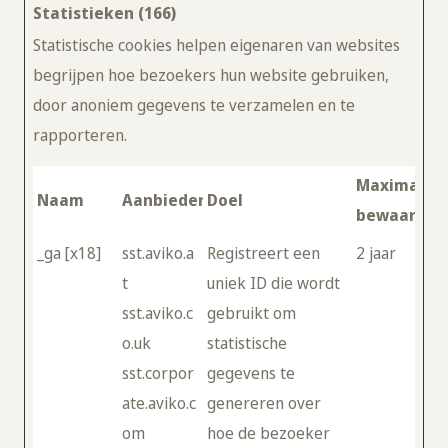
Statistieken (166)
Statistische cookies helpen eigenaren van websites
begrijpen hoe bezoekers hun website gebruiken,
door anoniem gegevens te verzamelen en te
rapporteren.
Maximale
Naam
Aanbieder
Doel
bewaarter
_ga [x18]
sst.aviko.a
Registreert een
2 jaar
t
uniek ID die wordt
sst.aviko.c
gebruikt om
o.uk
statistische
sst.corpor
gegevens te
ate.aviko.c
genereren over
om
hoe de bezoeker