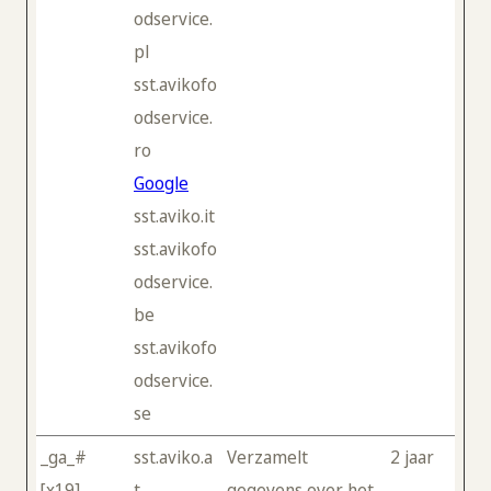
odservice.
pl
sst.avikofo
odservice.
ro
Google
sst.aviko.it
sst.avikofo
odservice.
be
sst.avikofo
odservice.
se
_ga_#
sst.aviko.a
Verzamelt
2 jaar
[x19]
t
gegevens over het