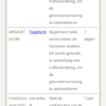
trafficverdeling, om
de
gebruikerservaring
te optimaliseren.
AWSALBT
Typeform
Registreert welk
7
GCORS
servercluster de
dagen
bezoeker bedient.
Dit wordt gebruikt
in samenhang met
trafficverdeling, om
de
gebruikerservaring
te optimaliseren.
CookieCon
cms.aviko.
Slaat de
1 jaar
sent [x55]
at
cookiestatus van de