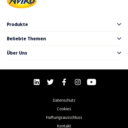
Produkte
Beliebte Themen
Alle Produkte
SuperCrunch
Über Uns
Blog
Händler
Downloads
Nachhaltigkeit
Lieferservice
F&A
Rezept-Ideen
Karriere
Datenschutz
Impressum
Cookies
Kontakt
Haftungsausschluss
Kontakt