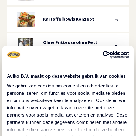
Kartoffelbowls Konzept
Ohne Fritteuse ohne Fett
Broschüre
Zeitgeist Konzept
Aviko B.V. maakt op deze website gebruik van cookies
We gebruiken cookies om content en advertenties te
personaliseren, om functies voor social media te bieden
Wok & Co - so Asiatisch kann
Kartoffel
en om ons websiteverkeer te analyseren. Ook delen we
informatie over uw gebruik van onze site met onze
partners voor social media, adverteren en analyse. Deze
partners kunnen deze gegevens combineren met andere
Aviko Oktoberfest Konzept
informatie die u aan ze heeft verstrekt of die ze hebben