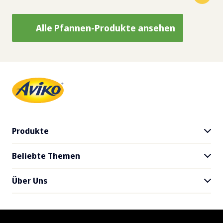
Alle Pfannen-Produkte ansehen
Produkte
Beliebte Themen
Alle Produkte
SuperCrunch
Über Uns
Blog
Händler
Downloads
Nachhaltigkeit