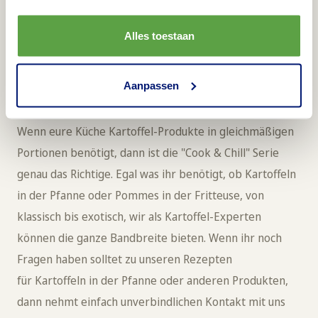
klassischen Zubereitungsweise in der Pfanne, auch im
Backofen oder in der Fritteuse zubereiten. Auch der
Alles toestaan
Kombidämpfer ist sehr beliebt. Für all diese
Zubereitungsweisen bietet Aviko die passenden
Aanpassen
Produkte und Rezepte. Für den Kombidämpfer haben
wir beispielsweise die
Steamfresh-Reihe
entwickelt.
Wenn eure Küche Kartoffel-Produkte in gleichmäßigen
Portionen benötigt, dann ist die "Cook & Chill" Serie
genau das Richtige. Egal was ihr benötigt, ob Kartoffeln
in der Pfanne oder Pommes in der Fritteuse, von
klassisch bis exotisch, wir als Kartoffel-Experten
können die ganze Bandbreite bieten. Wenn ihr noch
Fragen haben solltet zu unseren Rezepten
für Kartoffeln in der Pfanne oder anderen Produkten,
dann nehmt einfach unverbindlichen Kontakt mit uns