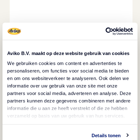
Bratkartoffelscheiben
Einfach und schnell serviert
Aviko B.V. maakt op deze website gebruik van cookies
We gebruiken cookies om content en advertenties te
personaliseren, om functies voor social media te bieden
Nächste
:
Kartoffelpuffer (60 g)
en om ons websiteverkeer te analyseren. Ook delen we
informatie over uw gebruik van onze site met onze
partners voor social media, adverteren en analyse. Deze
partners kunnen deze gegevens combineren met andere
Kartoffeln in der Pfanne,
informatie die u aan ze heeft verstrekt of die ze hebben
verzameld op basis van uw gebruik van hun services.
im Backofen und mehr
Natürlich könnt ihr unsere Produkte, neben der
Details tonen