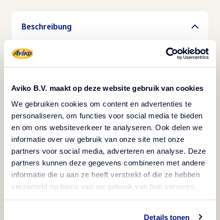
Beschreibung
Vegetarisch
Tiefgefroren
Die leckeren Kartoffelröllchen mit echtem Gouda-
Aviko B.V. maakt op deze website gebruik van cookies
Käse sind außen knusprig, innen cremig, dabei
We gebruiken cookies om content en advertenties te
vegetarisch und perfekt zum Teilen und
personaliseren, om functies voor social media te bieden
gemeinsamen Genießen – zum Beispiel auf einer
en om ons websiteverkeer te analyseren. Ook delen we
gemischten Snack-Platte. Aber auch als Vorspeise
informatie over uw gebruik van onze site met onze
partners voor social media, adverteren en analyse. Deze
oder Beilage lassen sie sich vielseitig verwenden.
partners kunnen deze gegevens combineren met andere
Zubereitet werden sie mit Fritteuse oder Speed-
informatie die u aan ze heeft verstrekt of die ze hebben
Ofen. Potato Rolls Gouda Cheese sind tiefgekühlt
verzameld op basis van uw gebruik van hun services.
mindestens 18 Monate haltbar. Je 5 Beutel zu
1.000 g pro Karton.
Details tonen