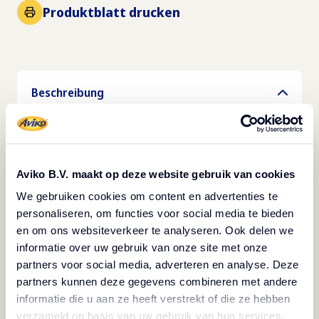
Produktblatt drucken
Beschreibung
Vegetarisch
Vegan
Die Originale seit 1962. Frische Pommes von
Aviko B.V. maakt op deze website gebruik van cookies
Aviko überzeugen durch herrlich frischen
We gebruiken cookies om content en advertenties te
Geschmack und höchste Qualität. Sie reduzieren
personaliseren, om functies voor social media te bieden
Kosten und steigern den Ertrag. Die 11-mm-
en om ons websiteverkeer te analyseren. Ook delen we
informatie over uw gebruik van onze site met onze
Normalschnitt-Variante ist DER Pommes-
partners voor social media, adverteren en analyse. Deze
Klassiker: to go oder to stay. Als Snack oder als
partners kunnen deze gegevens combineren met andere
Beilage. Mit Ketchup oder mit Mayonnaise. Die
informatie die u aan ze heeft verstrekt of die ze hebben
Pommes sind in Fritteuse oder Speed-Ofen im
verzameld op basis van uw gebruik van hun services.