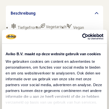
Beschreibung
Vegetarisch
Tiefgefroren
Vegan
Diese köstlichen Pommes frites sind der Favorit
vieler Döner-Imbisse. Das liegt daran, dass sie
schnell zubereitet sind, einen ausgezeichneten
Aviko B.V. maakt op deze website gebruik van cookies
Geschmack und attraktiven Farbe haben. Sie
We gebruiken cookies om content en advertenties te
personaliseren, om functies voor social media te bieden
passen ausgezeichnet zu Döner, aber auch zu
en om ons websiteverkeer te analyseren. Ook delen we
klassischen Fleisch- und Fischgerichten,
informatie over uw gebruik van onze site met onze
Hamburgern und Hotdogs. Diese Pommes frites
partners voor social media, adverteren en analyse. Deze
sind nach 3 Minuten in der Fritteuse fertig.
partners kunnen deze gegevens combineren met andere
informatie die u aan ze heeft verstrekt of die ze hebben
Tiefgekühlt 24 Monate haltbar. Bringen Flexibilität
verzameld op basis van uw gebruik van hun services.
in der Küche. Dieses Produkt ist vegan, glutenfrei