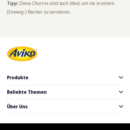
Tipp:
Diese Churros sind auch ideal, um sie in einem
(Einweg-) Becher zu servieren.
Produkte
Beliebte Themen
Alle Produkte
SuperCrunch
Über Uns
Blog
Händler
Downloads
Nachhaltigkeit