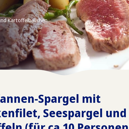
nd Kartoffelbällchen.
fannen-Spargel mit
nfilet, Seespargel und
feln (für ca 10 Personen