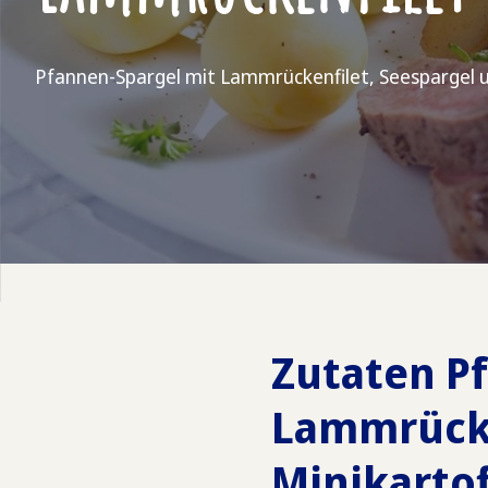
Pfannen-Spargel mit Lammrückenfilet, Seespargel u
Zutaten P
Lammrücke
Minikartof