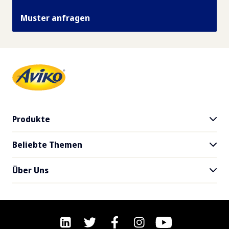
Muster anfragen
Produkte
Beliebte Themen
Alle Produkte
SuperCrunch
Über Uns
Blog
Händler
Downloads
Nachhaltigkeit
Lieferservice
F&A