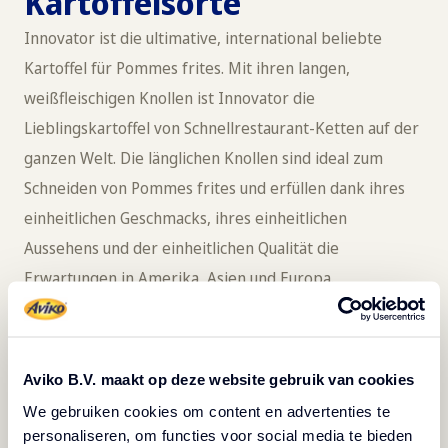
Kartoffelsorte
Innovator ist die ultimative, international beliebte
Kartoffel für Pommes frites. Mit ihren langen,
weißfleischigen Knollen ist Innovator die
Lieblingskartoffel von Schnellrestaurant-Ketten auf der
ganzen Welt. Die länglichen Knollen sind ideal zum
Schneiden von Pommes frites und erfüllen dank ihres
einheitlichen Geschmacks, ihres einheitlichen
Aussehens und der einheitlichen Qualität die
Erwartungen in Amerika, Asien und Europa.
Wie der Name bereits sagt, handelt es sich bei
Innovator um eine junge Kartoffelsorte, die einige
Aviko B.V. maakt op deze website gebruik van cookies
frühere Sorten durch bessere Eigenschaften ersetzt.
We gebruiken cookies om content en advertenties te
Darüber hinaus ist Innovator nicht sehr anfällig für
personaliseren, om functies voor social media te bieden
Kartoffelkrankheiten - sie ist also lecker und zuverlässig