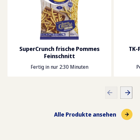
SuperCrunch frische Pommes
TK-
Feinschnitt
Fertig in nur 2:30 Minuten
P
Alle Produkte ansehen