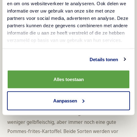
en om ons websiteverkeer te analyseren. Ook delen we
zugleich.
informatie over uw gebruik van onze site met onze
partners voor social media, adverteren en analyse. Deze
3. Agria Kartoffelsorte
partners kunnen deze gegevens combineren met andere
informatie die u aan ze heeft verstrekt of die ze hebben
Die Agria ist eine speziell für die Pommes-frites-
verzameld op basis van uw gebruik van hun services.
Herstellung entwickelte Sorte, die sich sehr erfolgreich
etabliert hat. Mit ihrer prachtvollen langen, ovalen
Details tonen
Form eignet sie sich perfekt für den Schnitt attraktiver
langer Pommes frites. Die Agria besitzt ein
Alles toestaan
ausgesprochen gelbes Fruchtfleisch, was in Westeuropa
sehr geschätzt wird. Nach dem Frittieren haben Agria-
Pommes-frites eine wunderbar goldene Farbe.
Aanpassen
Victoria ist eine Schwester der Agria. Sie ist etwas
weniger gelbfleischig, aber immer noch eine gute
Pommes-frites-Kartoffel. Beide Sorten werden vor